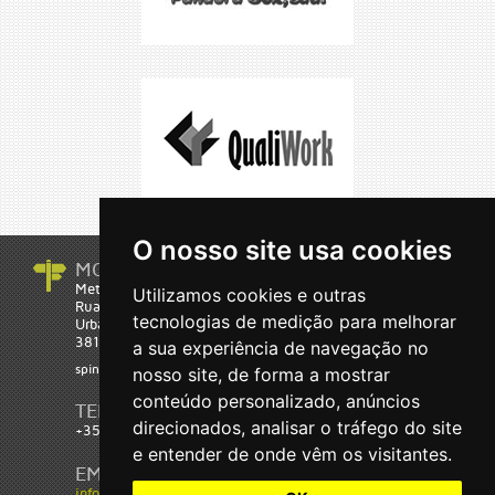
O nosso site usa cookies
MORADA
Metatheke Software
Utilizamos cookies e outras
Rua Eng.º Carlos Bóia 3 C
tecnologias de medição para melhorar
Urbanização Glicínias
3810-702 Aveiro
a sua experiência de navegação no
spin-off da Universidade de Aveiro
nosso site, de forma a mostrar
conteúdo personalizado, anúncios
TELEFONE
direcionados, analisar o tráfego do site
+351 234 287 203
e entender de onde vêm os visitantes.
EMAIL
info@metatheke.com