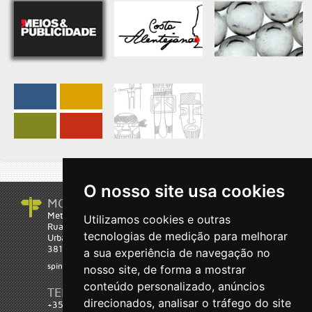
O nosso site usa cookies
MORADA
Metatheke Software
Utilizamos cookies e outras
Rua Eng.º Carlos Bóia 3 C
tecnologias de medição para melhorar
Urbanização Glicínias
3810-702 Aveiro
a sua experiência de navegação no
spin-off da Universidade de Aveiro
nosso site, de forma a mostrar
conteúdo personalizado, anúncios
TELEFONE
direcionados, analisar o tráfego do site
+351 234 287 203