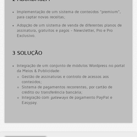
Implementação de um sistema de conteúdos "premium",
para captar novas receitas;
Adopção de um sistema de venda de diferentes planos de
assinatura, gratuitos e pagos - Newsletter, Pro e Pro
Exclusivo.
3 SOLUÇÃO
Integração de um conjunto de módulos Wordpress no portal
da Meios & Publicidade:
Gestão de assinaturas e controlo de acessos aos
conteúdos;
Sistema de pagamentos recorrentes, por cartão de
crédito ou transferência bancária;
Integração com
gateways
de pagamento PayPal e
Easypay.